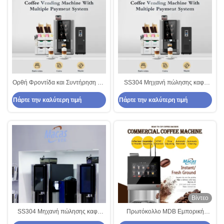
Ορθή Φροντίδα και Συντήρηση για
SS304 Μηχανή πώλησης καφέ
το Μηχάνημα Αγοράς Καφέ
από φασόλι σε φλιτζάνι Μαύρο
Πάρτε την καλύτερη τιμή
Πάρτε την καλύτερη τιμή
χρώμα
Βίντεο
SS304 Μηχανή πώλησης καφέ
Πρωτόκολλο MDB Εμπορική
από φασόλι σε φλιτζάνι Μαύρο
μηχανή πωλήσεων καφέ από