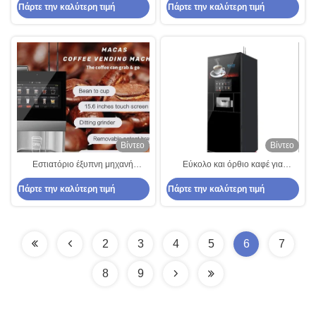
Πάρτε την καλύτερη τιμή
Πάρτε την καλύτερη τιμή
χρώμα
φασόλι σε φλιτζάνι 2000W
Βίντεο
Βίντεο
Εστιατόριο έξυπνη μηχανή
Εύκολο και όρθιο καφέ για
πωλήσεων καφέ με
γραφείο με μεγάλη δεξαμενή νερού
Πάρτε την καλύτερη τιμή
Πάρτε την καλύτερη τιμή
προγραμματισμό
2
3
4
5
6
7
8
9