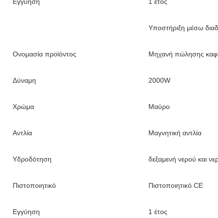
Εγγύηση
1 έτος
Υποστήριξη μέσω διαδ
Ονομασία προϊόντος
Μηχανή πώλησης καφ
Δύναμη
2000W
Χρώμα
Μαύρο
Αντλία
Μαγνητική αντλία
Υδροδότηση
δεξαμενή νερού και ν
Πιστοποιητικό
Πιστοποιητικό CE
Εγγύηση
1 έτος