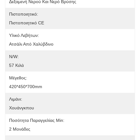
Δεξαμενή Νερού Και Νερό Βρύσης
Πιστοποιητικό:
Πιστοποιητικό CE
Υλικό Λεβήτων:
Ατσάλι Από Χαλύβδινο
N/W:
57 Κιλά
Μέγεθος:
420*450*700mm
Λιμάνι:
Χουάνγκπου
Ποσότητα Παραγγελίας Min:
2 Μονάδες