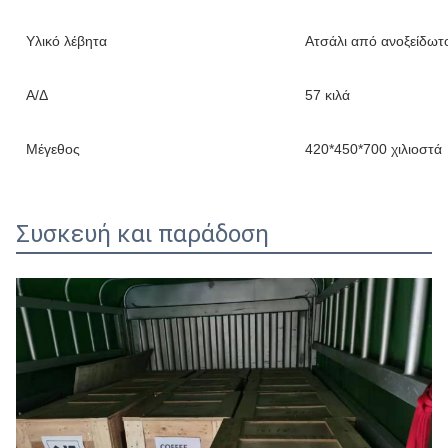
Υλικό λέβητα
Ατσάλι από ανοξείδωτ
Α/Δ
57 κιλά
Μέγεθος
420*450*700 χιλιοστά
Συσκευή και παράδοση