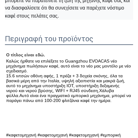
μπορείτε να παρατείνετε τη ζωή της μηχανής καφέ σας και
να διασφαλίσετε ότι θα συνεχίσετε να παρέχετε νόστιμο
καφέ στους πελάτες σας.
Περιγραφή του προϊόντος
Ο τίτλος είναι εδώ.
Καλώς ήρθατε να επιλέξετε το Guangzhou EVOACAS νέο 
μηχάνημα πωλήσεων καφέ, αυτό είναι το νέο μας μοντέλο με νέο 
σχεδιασμό.
15.6 ιντσών οθόνη αφής, 1 πρέζα + 3 δοχεία σκόνης, όλα τα 
βασικά μέρη από την Ιταλία, υψηλή αξιοπιστία και μακρά ζωή, 
αυτό το μηχάνημα υποστήριξη IOT, υποστήριξη δεξαμενής 
νερού και νερού βρύσης, WIFI + RJ45 σύνδεση,Χάλυβα 
φύλλα.Αυτό είναι ένα πραγματικό εμπορικό μηχάνημα, μπορεί να 
παράγει πάνω από 100-200 φλιτζάνια καφέ την ημέρα.
#καφετομηχανή #καφετομηχανή #καφετομηχανή #εμπορική 