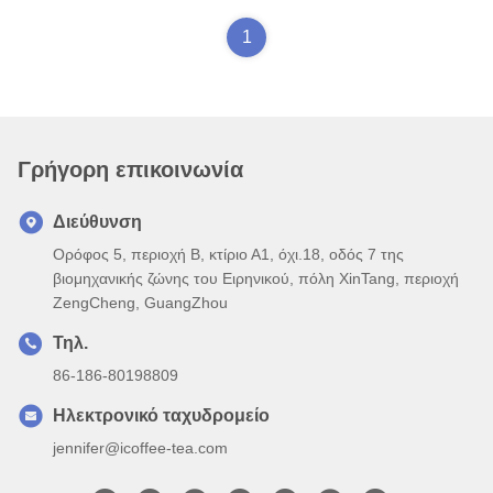
1
Γρήγορη επικοινωνία
Διεύθυνση
Ορόφος 5, περιοχή Β, κτίριο Α1, όχι.18, οδός 7 της
βιομηχανικής ζώνης του Ειρηνικού, πόλη XinTang, περιοχή
ZengCheng, GuangZhou
Τηλ.
86-186-80198809
Ηλεκτρονικό ταχυδρομείο
jennifer@icoffee-tea.com