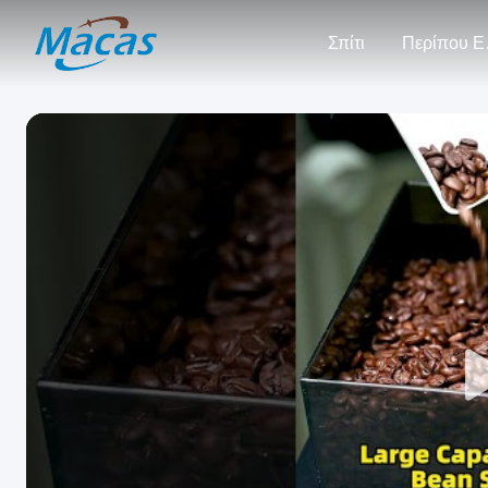
Σπίτι
Πε