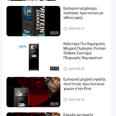
φέ
Εμπορικό μηχάνημα
πώλησης πρωτεϊνών με
οθόνη αφής
Μηχανή που πωλεί άμεσα κα
2025-09-19
φέ
00:31
Καλύτερο Πιο δημοφιλές
Μηχανή Πώλησης Protein
Shakes Σύστημα
Πληρωμής Νομισμάτων
στο Γυμναστήριο
Μηχανή που πωλεί άμεσα κα
00:28
2025-04-18
φέ
Εμπορική μηχανή υψηλής
ποιότητας πρωτεϊνικών
χυμών στην Κίνα
Μηχανή που πωλεί άμεσα κα
2025-04-18
φέ
00:41
Εύκολο αυτόματο