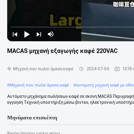
MACAS μηχανή εξαγωγής καφέ 220VAC
Μηχανή που πωλεί άμεσα καφέ
2024-07-04
1078 
#
Μηχανή που πωλεί άμεσα καφέ
#
αυτόματη μηχανή καφέ με οθό
Αυτόματο μηχάνημα πωλήσεων καφέ σε σκόνη MACAS Περιγραφή 
εγγύηση Τεχνική υποστήριξη μέσω βίντεο, ηλεκτρονική υποστήρι
Μηνύματα επισκέπτη
Κανένα δημόσιο σχόλιο ακόμα