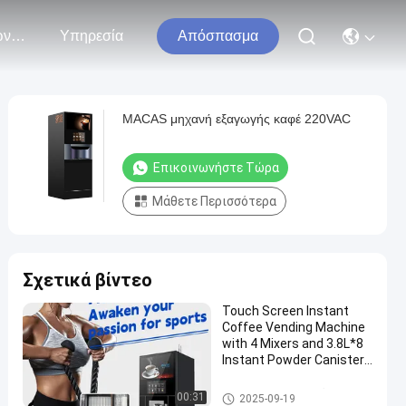
Επικοινωνήστε Μαζί Μας
Υπηρεσία
Απόσπασμα
MACAS μηχανή εξαγωγής καφέ 220VAC
Επικοινωνήστε Τώρα
Μάθετε Περισσότερα
Σχετικά βίντεο
Touch Screen Instant
Coffee Vending Machine
with 4 Mixers and 3.8L*8
Instant Powder Canisters
and High Pressure
Espresso Brewer
Μηχανή που πωλεί άμεσα κα
00:31
2025-09-19