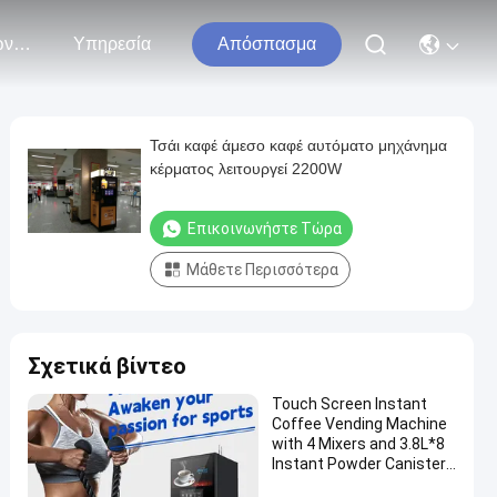
Επικοινωνήστε Μαζί Μας
Υπηρεσία
Απόσπασμα
Τσάι καφέ άμεσο καφέ αυτόματο μηχάνημα
κέρματος λειτουργεί 2200W
Επικοινωνήστε Τώρα
Μάθετε Περισσότερα
Σχετικά βίντεο
Touch Screen Instant
Coffee Vending Machine
with 4 Mixers and 3.8L*8
Instant Powder Canisters
and High Pressure