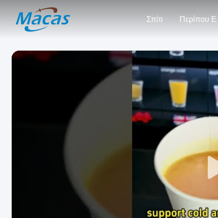
Σπίτι
Πε