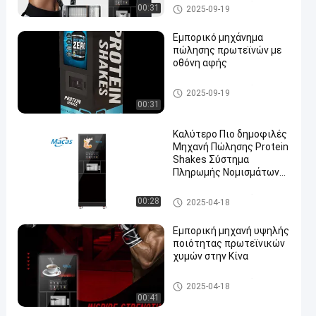
Espresso Brewer
Μηχανή που πωλεί άμεσα κα
00:31
2025-09-19
φέ
Εμπορικό μηχάνημα
πώλησης πρωτεϊνών με
οθόνη αφής
Μηχανή που πωλεί άμεσα κα
2025-09-19
φέ
00:31
Καλύτερο Πιο δημοφιλές
Μηχανή Πώλησης Protein
Shakes Σύστημα
Πληρωμής Νομισμάτων
στο Γυμναστήριο
Μηχανή που πωλεί άμεσα κα
00:28
2025-04-18
φέ
Εμπορική μηχανή υψηλής
ποιότητας πρωτεϊνικών
χυμών στην Κίνα
Μηχανή που πωλεί άμεσα κα
2025-04-18
φέ
00:41