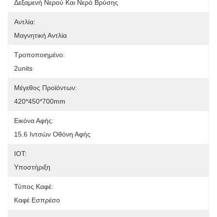
Δεξαμενή Νερού Και Νερό Βρύσης
Αντλία:
Μαγνητική Αντλία
Τροποποιημένο:
2units
Μέγεθος Προϊόντων:
420*450*700mm
Εικόνα Αφής:
15.6 Ιντσών Οθόνη Αφής
IOT:
Υποστήριξη
Τύπος Καφέ:
Καφέ Εσπρέσο