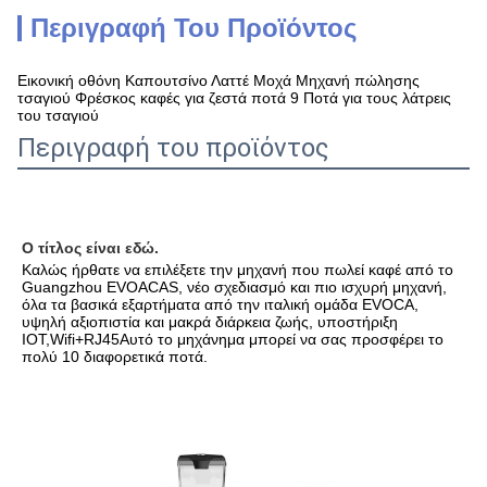
Περιγραφή Του Προϊόντος
Εικονική οθόνη Καπουτσίνο Λαττέ Μοχά Μηχανή πώλησης
τσαγιού Φρέσκος καφές για ζεστά ποτά 9 Ποτά για τους λάτρεις
του τσαγιού
Περιγραφή του προϊόντος
Ο τίτλος είναι εδώ.
Καλώς ήρθατε να επιλέξετε την μηχανή που πωλεί καφέ από το 
Guangzhou EVOACAS, νέο σχεδιασμό και πιο ισχυρή μηχανή, 
όλα τα βασικά εξαρτήματα από την ιταλική ομάδα EVOCA, 
υψηλή αξιοπιστία και μακρά διάρκεια ζωής, υποστήριξη 
IOT,Wifi+RJ45Αυτό το μηχάνημα μπορεί να σας προσφέρει το 
πολύ 10 διαφορετικά ποτά.