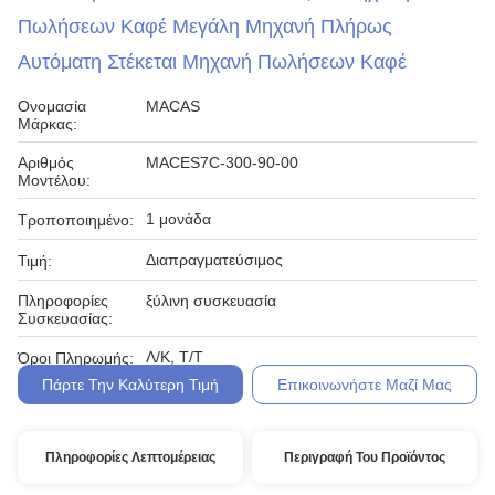
Πωλήσεων Καφέ Μεγάλη Μηχανή Πλήρως
Αυτόματη Στέκεται Μηχανή Πωλήσεων Καφέ
Ονομασία
MACAS
Μάρκας:
Αριθμός
MACES7C-300-90-00
Μοντέλου:
1 μονάδα
Τροποποιημένο:
Διαπραγματεύσιμος
Τιμή:
Πληροφορίες
ξύλινη συσκευασία
Συσκευασίας:
Λ/Κ, Τ/Τ
Όροι Πληρωμής:
Πάρτε Την Καλύτερη Τιμή
Επικοινωνήστε Μαζί Μας
Πληροφορίες Λεπτομέρειας
Περιγραφή Του Προϊόντος