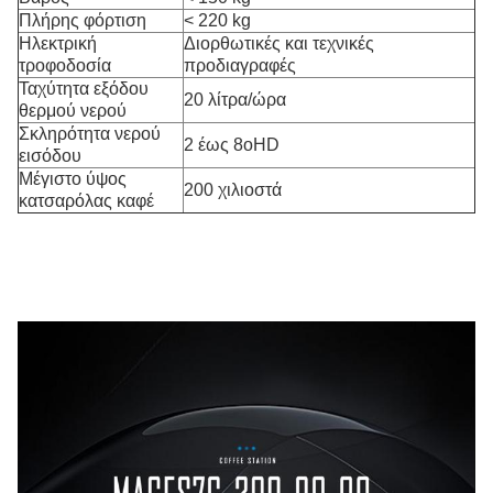
Πλήρης φόρτιση
< 220 kg
Ηλεκτρική
Διορθωτικές και τεχνικές
τροφοδοσία
προδιαγραφές
Ταχύτητα εξόδου
20 λίτρα/ώρα
θερμού νερού
Σκληρότητα νερού
2 έως 8oHD
εισόδου
Μέγιστο ύψος
200 χιλιοστά
κατσαρόλας καφέ