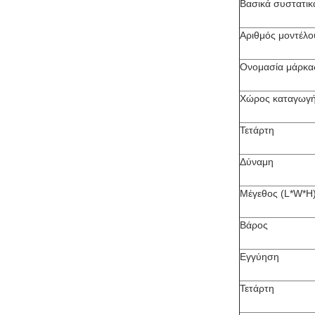
Βασικά συστατικ
Αριθμός μοντέλο
Ονομασία μάρκα
Χώρος καταγωγ
Τετάρτη
Δύναμη
Μέγεθος (L*W*H
Βάρος
Εγγύηση
Τετάρτη