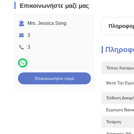
Επικοινωνήστε μαζί μας
Mrs. Jessica Song
Πληροφορ
3
3
Πληροφο
Τόπος Καταγω
Επικοινωνήστε τώρα
Μετά Την Εγγ
Έκθεση Δοκιμ
Εγγύηση Βασι
Τετάρτη:
Διάσταση (η):