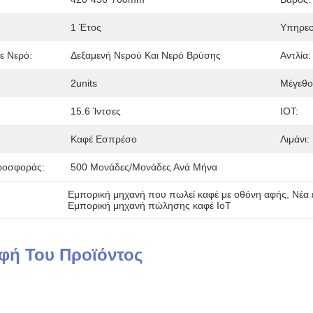
1 Έτος
Υπηρεσ
ε Νερό:
Δεξαμενή Νερού Και Νερό Βρύσης
Αντλία:
2units
Μέγεθο
15.6 Ίντσες
IOT:
Καφέ Εσπρέσο
Λιμάνι:
ροσφοράς:
500 Μονάδες/μονάδες Ανά Μήνα
Εμπορική μηχανή που πωλεί καφέ με οθόνη αφής
, 
Νέα 
Εμπορική μηχανή πώλησης καφέ IoT
φή Του Προϊόντος