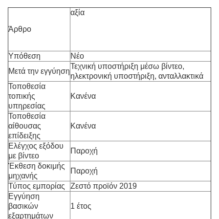
αξία
Άρθρο
Υπόθεση
Νέο
Τεχνική υποστήριξη μέσω βίντεο,
Μετά την εγγύηση
ηλεκτρονική υποστήριξη, ανταλλακτικά
Τοποθεσία
τοπικής
Κανένα
υπηρεσίας
Τοποθεσία
αίθουσας
Κανένα
επίδειξης
Ελέγχος εξόδου
Παροχή
με βίντεο
Έκθεση δοκιμής
Παροχή
μηχανής
Τύπος εμπορίας
Ζεστό προϊόν 2019
Εγγύηση
βασικών
1 έτος
εξαρτημάτων