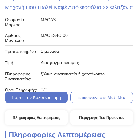
Μηχανή Που Πωλεί Καφέ Από Φασόλια Σε Φλιτζάνια
Ονομασία
MACAS
Μάρκας:
Αριθμός
MACES4C-00
Μοντέλου:
1 μονάδα
Τροποποιημένο:
Διαπραγματεύσιμος
Τιμή:
Πληροφορίες
ξύλινη συσκευασία ή χαρτόκουτο
Συσκευασίας:
Τ/Τ
Όροι Πληρωμής:
Πάρτε Την Καλύτερη Τιμή
Επικοινωνήστε Μαζί Μας
Πληροφορίες Λεπτομέρειας
Περιγραφή Του Προϊόντος
Πληροφορίες Λεπτομέρειας