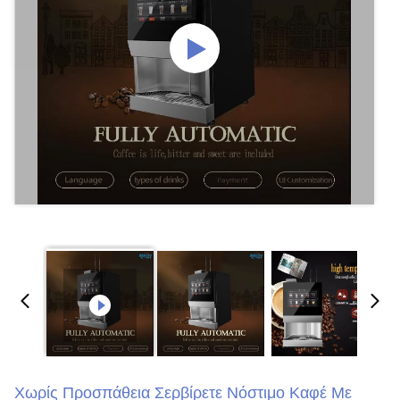
Χωρίς Προσπάθεια Σερβίρετε Νόστιμο Καφέ Με