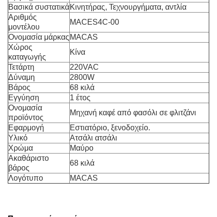
Βασικά συστατικά
Κινητήρας, Τεχνουργήματα, αντλία
Αριθμός
MACES4C-00
μοντέλου
Ονομασία μάρκας
MACAS
Χώρος
Κίνα
καταγωγής
Τετάρτη
220VAC
Δύναμη
2800W
Βάρος
68 κιλά
Εγγύηση
1 έτος
Ονομασία
Μηχανή καφέ από φασόλι σε φλιτζάνι
προϊόντος
Εφαρμογή
Εστιατόριο, ξενοδοχείο.
Υλικό
Ατσάλι ατσάλι
Χρώμα
Μαύρο
Ακαθάριστο
68 κιλά
βάρος
Λογότυπο
MACAS