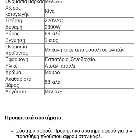
Ονομασία μάρκας
MACAS
Χώρος
Κίνα
καταγωγής
Τετάρτη
220VAC
Δύναμη
2800W
Βάρος
68 κιλά
Εγγύηση
1 έτος
Ονομασία
Μηχανή καφέ από φασόλι σε φλιτζάνι
προϊόντος
Εφαρμογή
Εστιατόριο, ξενοδοχείο.
Υλικό
Ατσάλι ατσάλι
Χρώμα
Μαύρο
Ακαθάριστο
68 κιλά
βάρος
Λογότυπο
MACAS
Προαιρετικά συστήματα:
Σύστημα αφρού: Προαιρετικό σύστημα αφρού για την
προσθήκη πλούσιου αφρού στον καφέ.