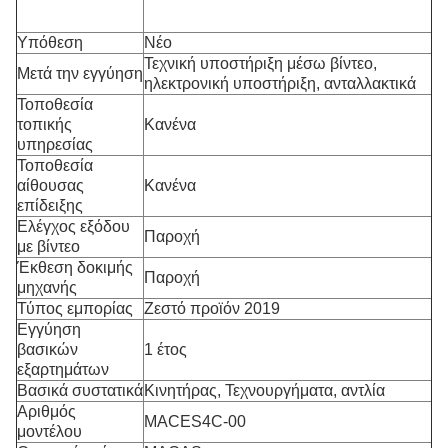
Υπόθεση
Νέο
Τεχνική υποστήριξη μέσω βίντεο,
Μετά την εγγύηση
ηλεκτρονική υποστήριξη, ανταλλακτικά
Τοποθεσία
τοπικής
Κανένα
υπηρεσίας
Τοποθεσία
αίθουσας
Κανένα
επίδειξης
Ελέγχος εξόδου
Παροχή
με βίντεο
Έκθεση δοκιμής
Παροχή
μηχανής
Τύπος εμπορίας
Ζεστό προϊόν 2019
Εγγύηση
βασικών
1 έτος
εξαρτημάτων
Βασικά συστατικά
Κινητήρας, Τεχνουργήματα, αντλία
Αριθμός
MACES4C-00
μοντέλου