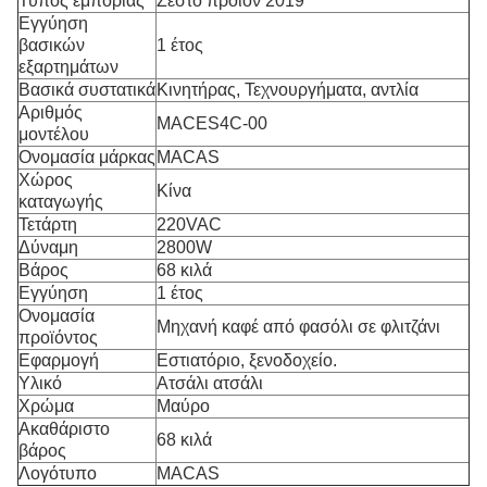
Τύπος εμπορίας
Ζεστό προϊόν 2019
Εγγύηση
βασικών
1 έτος
εξαρτημάτων
Βασικά συστατικά
Κινητήρας, Τεχνουργήματα, αντλία
Αριθμός
MACES4C-00
μοντέλου
Ονομασία μάρκας
MACAS
Χώρος
Κίνα
καταγωγής
Τετάρτη
220VAC
Δύναμη
2800W
Βάρος
68 κιλά
Εγγύηση
1 έτος
Ονομασία
Μηχανή καφέ από φασόλι σε φλιτζάνι
προϊόντος
Εφαρμογή
Εστιατόριο, ξενοδοχείο.
Υλικό
Ατσάλι ατσάλι
Χρώμα
Μαύρο
Ακαθάριστο
68 κιλά
βάρος
Λογότυπο
MACAS