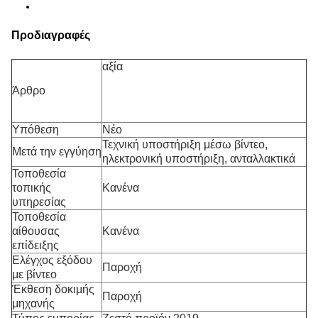
Προδιαγραφές
αξία
Άρθρο
Υπόθεση
Νέο
Τεχνική υποστήριξη μέσω βίντεο,
Μετά την εγγύηση
ηλεκτρονική υποστήριξη, ανταλλακτικά
Τοποθεσία
τοπικής
Κανένα
υπηρεσίας
Τοποθεσία
αίθουσας
Κανένα
επίδειξης
Ελέγχος εξόδου
Παροχή
με βίντεο
Έκθεση δοκιμής
Παροχή
μηχανής