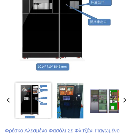
Φρέσκο Αλεσμένο Φασόλι Σε Φλιτζάνι Παγωμένο