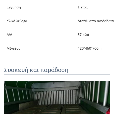
Εγγύηση
1 έτος
Υλικό λέβητα
Ατσάλι από ανοξείδωτ
Α/Δ
57 κιλά
Μέγεθος
420*450*700mm
Συσκευή και παράδοση