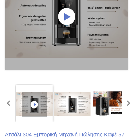
Ατσάλι 304 Εμπορική Μηχανή Πώλησης Καφέ 57