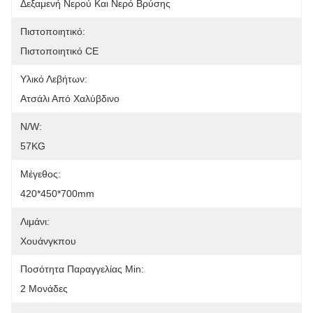
Δεξαμενή Νερού Και Νερό Βρύσης
Πιστοποιητικό:
Πιστοποιητικό CE
Υλικό Λεβήτων:
Ατσάλι Από Χαλύβδινο
N/W:
57KG
Μέγεθος:
420*450*700mm
Λιμάνι:
Χουάνγκπου
Ποσότητα Παραγγελίας Min:
2 Μονάδες