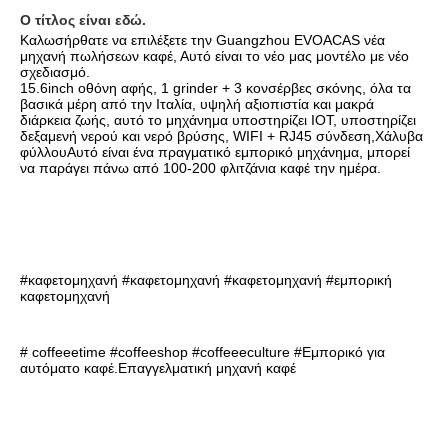
Ο τίτλος είναι εδώ.
Καλωσήρθατε να επιλέξετε την Guangzhou EVOACAS νέα 
μηχανή πωλήσεων καφέ, Αυτό είναι το νέο μας μοντέλο με νέο 
σχεδιασμό.
15.6inch οθόνη αφής, 1 grinder + 3 κονσέρβες σκόνης, όλα τα 
βασικά μέρη από την Ιταλία, υψηλή αξιοπιστία και μακρά 
διάρκεια ζωής, αυτό το μηχάνημα υποστηρίζει IOT, υποστηρίζει 
δεξαμενή νερού και νερό βρύσης, WIFI + RJ45 σύνδεση,Χάλυβα 
φύλλουΑυτό είναι ένα πραγματικό εμπορικό μηχάνημα, μπορεί 
να παράγει πάνω από 100-200 φλιτζάνια καφέ την ημέρα.
#καφετομηχανή #καφετομηχανή #καφετομηχανή #εμπορική 
καφετομηχανή
# coffeeetime #coffeeshop #coffeeeculture #
Εμπορικό για 
αυτόματο καφέ.
Επαγγελματική μηχανή καφέ