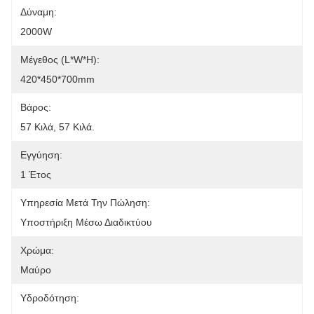
Δύναμη:
2000W
Μέγεθος (L*W*H):
420*450*700mm
Βάρος:
57 Κιλά, 57 Κιλά.
Εγγύηση:
1 Έτος
Υπηρεσία Μετά Την Πώληση:
Υποστήριξη Μέσω Διαδικτύου
Χρώμα:
Μαύρο
Υδροδότηση: