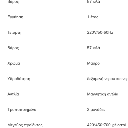
Βάρος
57 κιλά
Εγγύηση
1 έτος
Τετάρτη
220V/50-60Hz
Βάρος
57 κιλά
Χρώμα
Μαύρο
Υδροδότηση
δεξαμενή νερού και ν
Αντλία
Μαγνητική αντλία
Τροποποιημένο
2 μονάδες
Μέγεθος προϊόντος
420*450*700 χιλιοστά