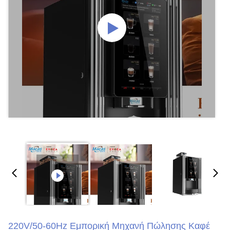
220V/50-60Hz Εμπορική Μηχανή Πώλησης Καφέ