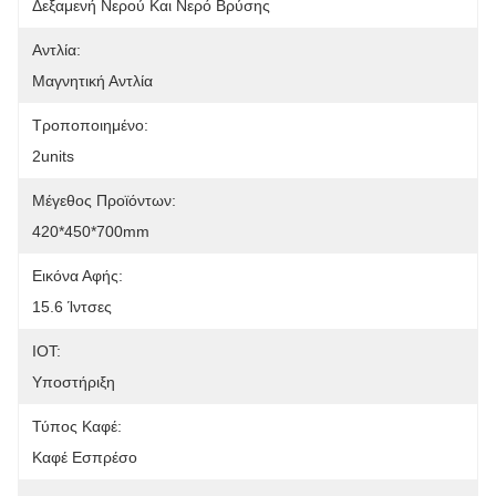
Δεξαμενή Νερού Και Νερό Βρύσης
Αντλία:
Μαγνητική Αντλία
Τροποποιημένο:
2units
Μέγεθος Προϊόντων:
420*450*700mm
Εικόνα Αφής:
15.6 Ίντσες
IOT:
Υποστήριξη
Τύπος Καφέ:
Καφέ Εσπρέσο