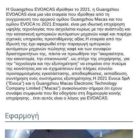
Η Guangzhou EVOACAS ιδρύθηκε το 2021, η Guangzhou 
EVOACAS είναι μια νέα εταιρεία που ιδρύθηκε από τη 
συγχώνευση του αρχικού ομίλου Guangzhou Macas και του 
ομίλου EVOCA το 2021.Εταιρεία. είναι μια ιδιωτική επιχείρηση 
υψηλής τεχνολογίας που ασχολείται κυρίως με την ανάπτυξη και 
την κατασκευή εμπορικών αυτόματων μηχανών καφέ και παρέχει 
σχετικές υπηρεσίες προστιθέμενης αξίας.Η εταιρεία από την 
ίδρυσή της έχει αφιερωθεί στην παραγωγή εμπορικών 
αυτόματων μηχανών πώλησης καφέ και των συναφών 
δραστηριοτήτων της, πάντα να προωθήσει την "ακεραιότητα, 
την καινοτομία, την επικοινωνία", ως στόχο της επιχείρησης, για 
την "τεχνολογία και την εξυπηρέτηση" να επιμείνει στο πνεύμα 
της κοινότητας,και να σχηματίσουν ένα πλήρες σύνολο 
προσαρμοσμένης εγκατάστασης, αποδιορθώσεις, εκπαίδευση, 
συντήρηση ενός συστήματος εξυπηρέτησης.Η 2021 Evoca SpA 
("Evoca") και η Guangzhou Macas Electronic Technology 
Company Limited ("Macas") ανακοίνωσαν σήμερα ότι έχουν 
συνάψει συμφωνία που θα οδηγήσει στη δημιουργία κοινής 
επιχείρησης.. έτσι αυτός είναι ο λόγος για EVOACAS.
Εφαρμογή