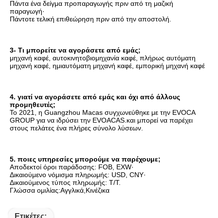
Πάντα ένα δείγμα προπαραγωγής πριν από τη μαζική 
παραγωγή·
Πάντοτε τελική επιθεώρηση πριν από την αποστολή.
3- Τι μπορείτε να αγοράσετε από εμάς;
μηχανή καφέ, αυτοκινητοβιομηχανία καφέ, πλήρως αυτόματη 
μηχανή καφέ, ημιαυτόματη μηχανή καφέ, εμπορική μηχανή καφέ
4. γιατί να αγοράσετε από εμάς και όχι από άλλους 
προμηθευτές;
Το 2021, η Guangzhou Macas συγχωνεύθηκε με την EVOCA 
GROUP για να ιδρύσει την EVOACAS.και μπορεί να παρέχει 
στους πελάτες ένα πλήρες σύνολο λύσεων.
5. ποιες υπηρεσίες μπορούμε να παρέχουμε;
Αποδεκτοί όροι παράδοσης: FOB, EXW·
Δικαιούμενο νόμισμα πληρωμής: USD, CNY·
Δικαιούμενος τύπος πληρωμής: T/T.
Γλώσσα ομιλίας:Αγγλικά,Κινέζικα
Ετικέτες: