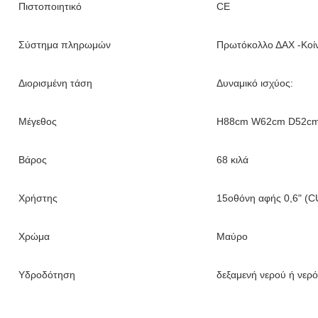
Πιστοποιητικό
CE
Σύστημα πληρωμών
Πρωτόκολλο ΔΑΧ -Κοί
Διορισμένη τάση
Δυναμικό ισχύος:
Μέγεθος
H88cm W62cm D52c
Βάρος
68 κιλά
Χρήστης
15οθόνη αφής 0,6" (C
Χρώμα
Μαύρο
Υδροδότηση
δεξαμενή νερού ή νερ