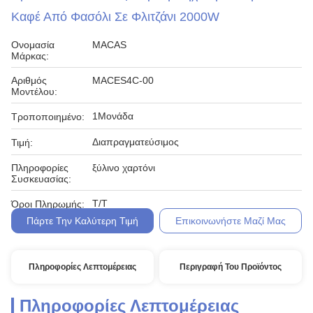
Καφέ Από Φασόλι Σε Φλιτζάνι 2000W
Ονομασία
MACAS
Μάρκας:
Αριθμός
MACES4C-00
Μοντέλου:
1Μονάδα
Τροποποιημένο:
Διαπραγματεύσιμος
Τιμή:
Πληροφορίες
ξύλινο χαρτόνι
Συσκευασίας:
Τ/Τ
Όροι Πληρωμής:
Πάρτε Την Καλύτερη Τιμή
Επικοινωνήστε Μαζί Μας
Πληροφορίες Λεπτομέρειας
Περιγραφή Του Προϊόντος
Πληροφορίες Λεπτομέρειας