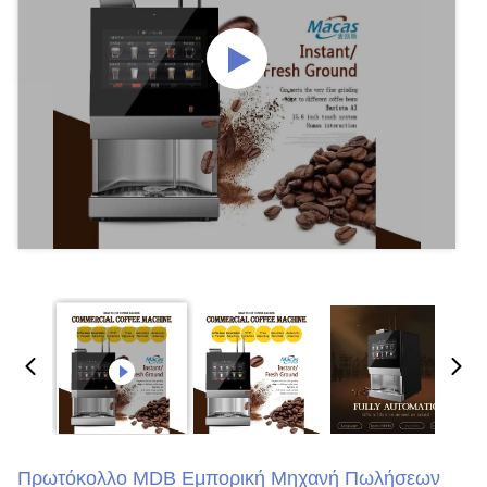
Πρωτόκολλο MDB Εμπορική Μηχανή Πωλήσεων