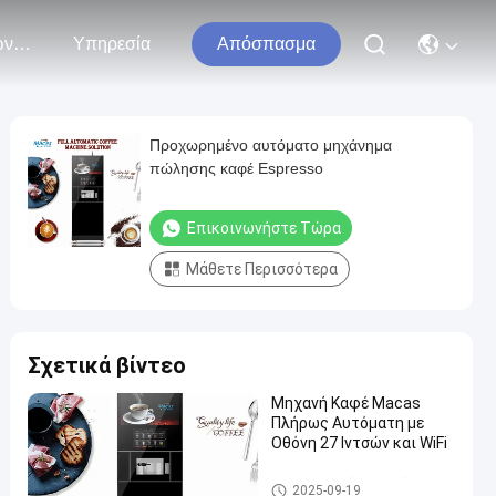
Επικοινωνήστε Μαζί Μας
Υπηρεσία
Απόσπασμα
Προχωρημένο αυτόματο μηχάνημα
πώλησης καφέ Espresso
Επικοινωνήστε Τώρα
Μάθετε Περισσότερα
Σχετικά βίντεο
Μηχανή Καφέ Macas
Πλήρως Αυτόματη με
Οθόνη 27 Ιντσών και WiFi
Μηχανή καφέ που στέκεται
2025-09-19