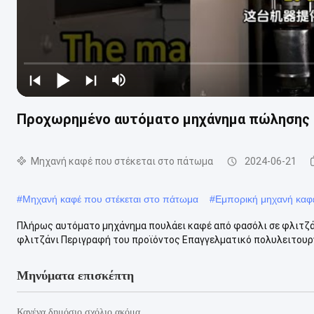
Προχωρημένο αυτόματο μηχάνημα πώλησης 
Μηχανή καφέ που στέκεται στο πάτωμα
2024-06-21
#
Μηχανή καφέ που στέκεται στο πάτωμα
#
Εμπορική μηχανή καφ
Πλήρως αυτόματο μηχάνημα πουλάει καφέ από φασόλι σε φλιτζά
φλιτζάνι Περιγραφή του προϊόντος Επαγγελματικό πολυλειτουρ
Μηνύματα επισκέπτη
Κανένα δημόσιο σχόλιο ακόμα