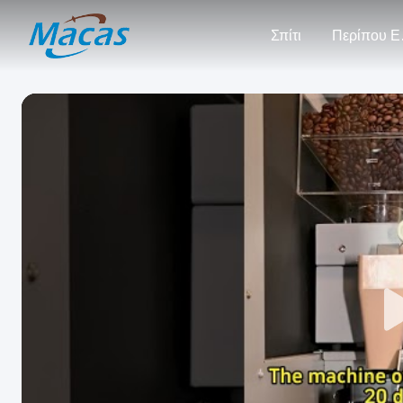
Σπίτι
Πε