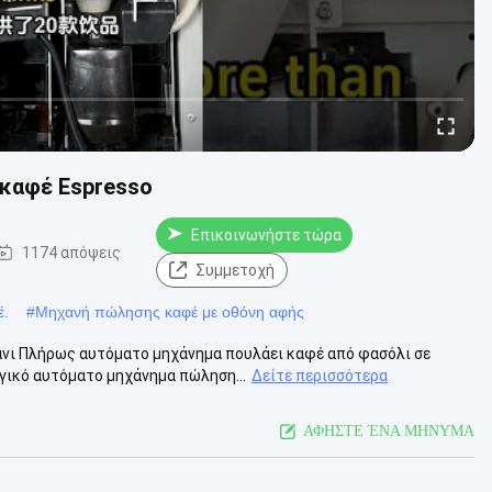
καφέ Espresso
Επικοινωνήστε τώρα
1174 απόψεις
Συμμετοχή
έ.
#
Μηχανή πώλησης καφέ με οθόνη αφής
νι Πλήρως αυτόματο μηχάνημα πουλάει καφέ από φασόλι σε
γικό αυτόματο μηχάνημα πώληση...
Δείτε περισσότερα
ΑΦΗΣΤΕ ΈΝΑ ΜΗΝΥΜΑ