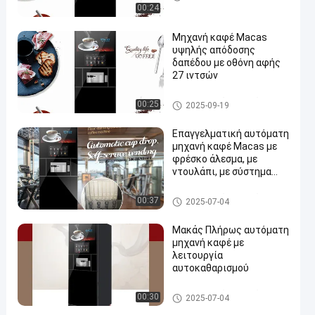
στο πάτωμα
00:24
Μηχανή καφέ Macas
υψηλής απόδοσης
δαπέδου με οθόνη αφής
27 ιντσών
Μηχανή καφέ που στέκεται
00:25
2025-09-19
στο πάτωμα
Επαγγελματική αυτόματη
μηχανή καφέ Macas με
φρέσκο άλεσμα, με
ντουλάπι, με σύστημα
άμεσης θέρμανσης και
σύστημα αντλίας
Μηχανή καφέ που στέκεται
00:37
2025-07-04
γραναζιών
στο πάτωμα
Μακάς Πλήρως αυτόματη
μηχανή καφέ με
λειτουργία
αυτοκαθαρισμού
Μηχανή καφέ που στέκεται
00:30
2025-07-04
στο πάτωμα