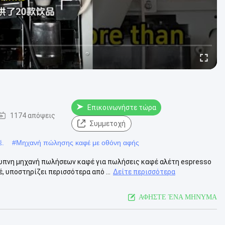
Επικοινωνήστε τώρα
1174 απόψεις
Συμμετοχή
έ.
#
Μηχανή πώλησης καφέ με οθόνη αφής
νη μηχανή πωλήσεων καφέ για πωλήσεις καφέ αλέτη espresso
υποστηρίζει περισσότερα από ...
Δείτε περισσότερα
ΑΦΗΣΤΕ ΈΝΑ ΜΗΝΥΜΑ