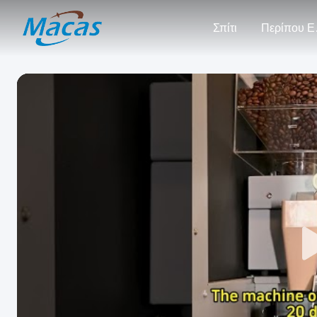
Σπίτι
Πε