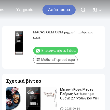
Επικοινωνήστε Μαζί Μας
Υπηρεσία
Απόσπασμα
MACAS OEM ODM μηχανή πωλήσεων
καφέ
Επικοινωνήστε Τώρα
Μάθετε Περισσότερα
Σχετικά βίντεο
Μηχανή Καφέ Macas
Πλήρως Αυτόματη με
Οθόνη 27 Ιντσών και WiFi
Μηχανή καφέ που στέκεται
2025-09-19