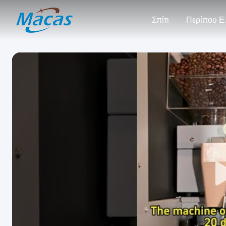
Σπίτι
Πε