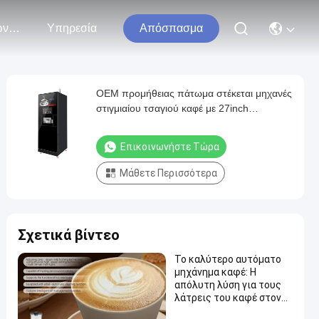
Επικοινωνήστε Μαζί Μας
Υπηρεσία
Απόσπασμα
OEM προμήθειας πάτωμα στέκεται μηχανές
στιγμιαίου τσαγιού καφέ με 27inch
διαφημιστική οθόνη
Επικοινωνήστε Τώρα
Μάθετε Περισσότερα
Σχετικά βίντεο
Το καλύτερο αυτόματο
μηχάνημα καφέ: Η
απόλυτη λύση για τους
λάτρεις του καφέ στον
χώρο εργασίας