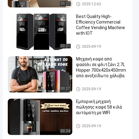
Εμπορικά μηχανήματα πώλησ
00:22
2025-12-02
ης καφέ
Best Quality High-
Efficiency Commercial
Coffee Vending Machine
with IOT
Εμπορικά μηχανήματα πώλησ
00:21
2025-09-19
ης καφέ
Μηχανή καφέ από
φασόλι σε φλιτζάνι 2.7L
Hopper 700x420x450mm
από ανοξείδωτο χάλυβα
Εμπορικά μηχανήματα πώλησ
00:27
2025-09-19
ης καφέ
Εμπορική μηχανή
πώλησης καφέ 58 κιλά
αυτόματη με WIFI
Εμπορικά μηχανήματα πώλησ
2025-09-19
ης καφέ
00:34