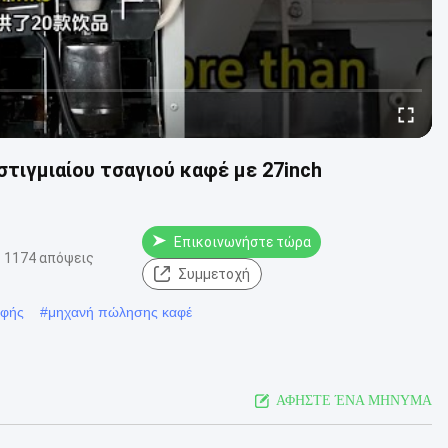
τιγμιαίου τσαγιού καφέ με 27inch
Επικοινωνήστε τώρα
1174 απόψεις
Συμμετοχή
αφής
#
μηχανή πώλησης καφέ
ΑΦΗΣΤΕ ΈΝΑ ΜΗΝΥΜΑ