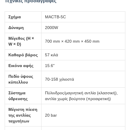
Τεχνικές προδιαγραφές
Σχήμα
MACTB-5C
Δύναμη
2000W
Μέγεθος (H ×
700 mm × 420 mm × 450 mm
W × D)
Καθαρό βάρος
57 κιλά
Εικόνα αφής
15.6"
Πεδίο ύψους
70-158 χιλιοστά
κύπελλου
Σύστημα
Πύλινδρος/μαγνητική αντλία (κλασσική),
ύδρευσης
αντλία χωρίς βούρτσα (προαιρετική)
Μέγιστη πίεση
της αντλίας
20 bar
ταχυτήτων