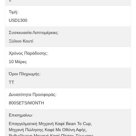
Τιμή:
USD1300
Συσκευασία Λεπτομέρειες:
Ξύλινο Κουτί
Χρόνος Παράδοσης:
10 Μέρες
Όροι Πληρωμής:
TT
Δυνατότητα Προσφοράς:
800SETS/MONTH
Επισημαίνω:
Επαγγελματική Μηχανή Καφέ Bean To Cup
, 
Μηχανή Πώλησης Καφέ Με Οθόνη Αφής
, 
Ρυθμιζόμενη Μηχανή Καφέ Πίεσης Ζύμωσης