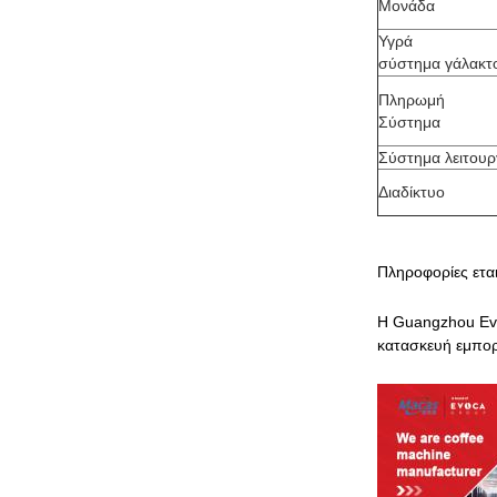
Μονάδα
Υγρά
σύστημα γάλακτ
Πληρωμή
Σύστημα
Σύστημα λειτουρ
Διαδίκτυο
Πληροφορίες εται
Η Guangzhou Evo
κατασκευή εμπορ