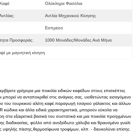
Καφέ:
Ολόκληρα Φασόλια
ντλίας:
Αντλία Μηχανικού Κίνησης
Εσπρέσο
τητα Προσφοράς:
1000 Μονάδες/μονάδες Ανά Μήνα
έ με μαγνητική κίνηση
ερβίρετε γρήγορα μια ποικιλία ειδικών καφέδων στους επισκέπτες
 μπορεί να ανταποκριθεί στις ανάγκες σας, υιοθετώντας εισαγόμενο
εδο του τουρκικού αλέτη καφέ.παραγωγή τσαγιού γάλακτος και άλλων
R κώδικα και άλλα ειδικά χαρακτηριστικά, μπορούν εύκολα να
 στα εξαιρετικά βασικά του συστατικά και μια ποικιλία προηγμένων
ης διαδικασίας, φύλλο από ανοξείδωτο χάλυβα και θραυσμένο γυαλί
 υψηλής πίεσης,θερμοσίφωνα τροφίμων, κλπ. - διευκολύνει επίσης