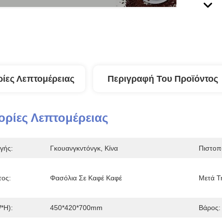
ίες Λεπτομέρειας
Περιγραφή Του Προϊόντος
ρίες Λεπτομέρειας
γής:
Γκουανγκντόνγκ, Κίνα
Πιστοπ
τος:
Φασόλια Σε Καφέ Καφέ
Μετά Τ
*h):
450*420*700mm
Βάρος: