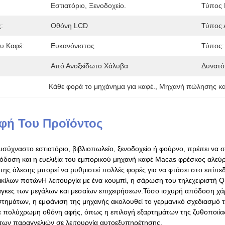
Εστιατόριο, Ξενοδοχείο.
Τύπος 
:
Οθόνη LCD
Τύπος Α
υ Καφέ:
Ευκανόνιστος
Τύπος:
Από Ανοξείδωτο Χάλυβα
Δυνατό
Κάθε φορά το μηχάνημα για καφέ.
, 
Μηχανή πώλησης καφ
φή Του Προϊόντος
υσύχναστο εστιατόριο, βιβλιοπωλείο, ξενοδοχείο ή φούρνο, πρέπει να σ
δοση και η ευελιξία του εμπορικού μηχανή καφέ Macas φρέσκος αλεύρι
 της άλεσης μπορεί να ρυθμιστεί πολλές φορές για να φτάσει στο επίπ
κίλων ποτώνΗ λειτουργία με ένα κουμπί, η σάρωση του τηλεχειριστή Q
γκες των μεγάλων και μεσαίων επιχειρήσεων.Τόσο ισχυρή απόδοση χάρη
στημάτων, η εμφάνιση της μηχανής ακολουθεί το γερμανικό σχεδιασμό τ
 πολύχρωμη οθόνη αφής, όπως η επιλογή εξαρτημάτων της ζυθοποιίας
των παραγγελιών σε λειτουργία αυτοεξυπηρέτησης.