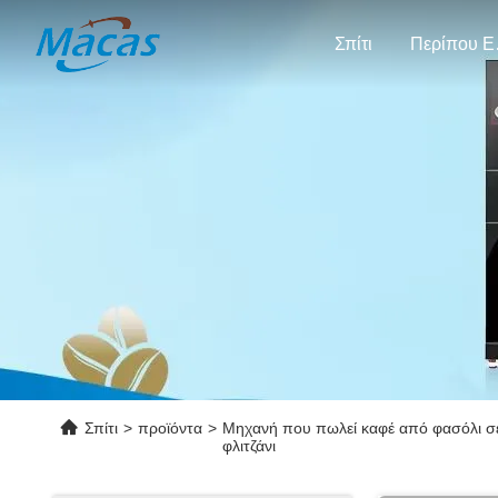
Σπίτι
Πε
Σπίτι
>
προϊόντα
>
Μηχανή που πωλεί καφέ από φασόλι σ
φλιτζάνι