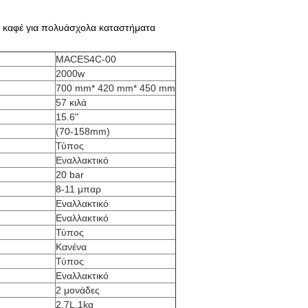
ν καφέ για πολυάσχολα καταστήματα
MACES4C-00
2000w
700 mm* 420 mm* 450 mm
57 κιλά
15.6"
(70-158mm)
Τύπος
Εναλλακτικό
20 bar
8-11 μπαρ
Εναλλακτικό
Εναλλακτικό
Τύπος
Κανένα
Τύπος
Εναλλακτικό
2 μονάδες
2.7L,1kg