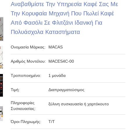
Αναβαθμίστε Την Υπηρεσία Καφέ Σας Με
Την Κορυφαία Μηχανή Που Πωλεί Καφέ
Από Φασόλι Σε Φλιτζάνι Ιδανική Για
Πολυάσχολα Καταστήματα
Ονομασία Μάρκας:
MACAS
Αριθμός Μοντέλου:
MACES4C-00
Τροποποιημένο:
1 μονάδα
Τιμή:
Διαπραγματεύσιμος
Πληροφορίες
ξύλινη συσκευασία ή χαρτόκουτο
Συσκευασίας:
Όροι Πληρωμής:
Τ/Τ