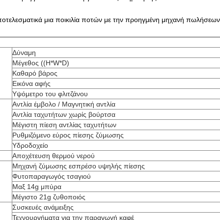
οτελεσματικά μια ποικιλία ποτών με την προηγμένη μηχανή πωλήσεω
Δύναμη
Μέγεθος ((H*W*D)
Καθαρό βάρος
Εικόνα αφής
Υψόμετρο του φλιτζάνου
Αντλία έμβολο / Μαγνητική αντλία
Αντλία ταχυτήτων χωρίς βούρτσα
Μέγιστη πίεση αντλίας ταχυτήτων
Ρυθμιζόμενο εύρος πίεσης ζύμωσης
Υδροδοχείο
Αποχέτευση θερμού νερού
Μηχανή ζύμωσης εσπρέσο υψηλής πίεσης
Φυτοπαραγωγός τσαγιού
Μαξ 14g μπύρα
Μέγιστο 21g ζυθοποιός
Συσκευές ανάμειξης
Τεχνουργήματα για την παραγωγή καφέ