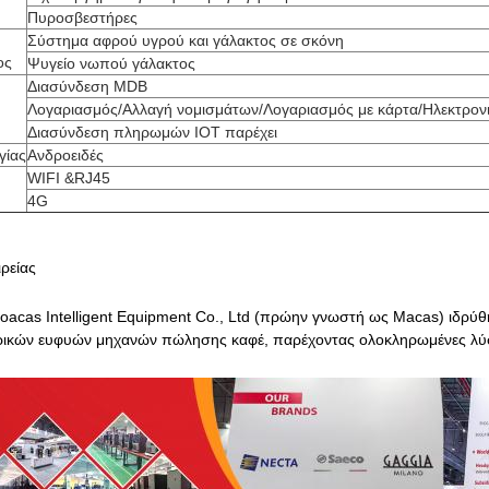
Πυροσβεστήρες
Σύστημα αφρού υγρού και γάλακτος σε σκόνη
ος
Ψυγείο νωπού γάλακτος
Διασύνδεση MDB
Λογαριασμός/Αλλαγή νομισμάτων/Λογαριασμός με κάρτα/Ηλεκτρο
Διασύνδεση πληρωμών ΙΟΤ παρέχει
γίας
Ανδροειδές
WIFI &RJ45
4G
ρείας
acas Intelligent Equipment Co., Ltd (πρώην γνωστή ως Macas) ιδρύθη
ικών ευφυών μηχανών πώλησης καφέ, παρέχοντας ολοκληρωμένες λύσε