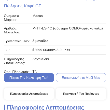
Πώλησης Καφέ CE
Ονομασία
Macas
Μάρκας:
Αριθμός
M-TT-ES-4C (σύστημα COMO+φρέσκο γάλα)
Μοντέλου:
3 μονάδες
Τροποποιημένο:
$2699.00/units 3-9 units
Τιμή:
Πληροφορίες
Δαχτυλίδια
Συσκευασίας:
T/t
Όροι Πληρωμής:
Πάρτε Την Καλύτερη Τιμή
Επικοινωνήστε Μαζί Μας
Πληροφορίες Λεπτομέρειας
Περιγραφή Του Προϊόντος
Πληροφορίες Λεπτομέρειας